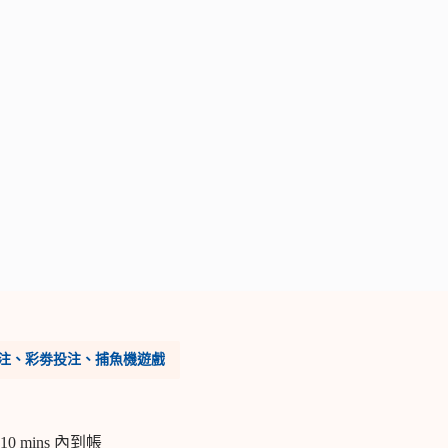
投注、彩劵投注、捕魚機遊戲
10 mins 內到帳