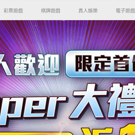
彩票遊戲
棋牌遊戲
真人娛樂
電子遊戲