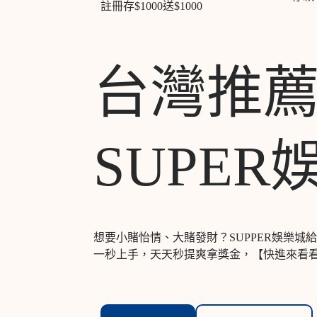
註冊存$1000送$1000
台灣推
SUPER
想要小賭怡情、大賭發財？SUPPER娛樂城
一秒上手，天天秒提爽拿獎金，【快進來看